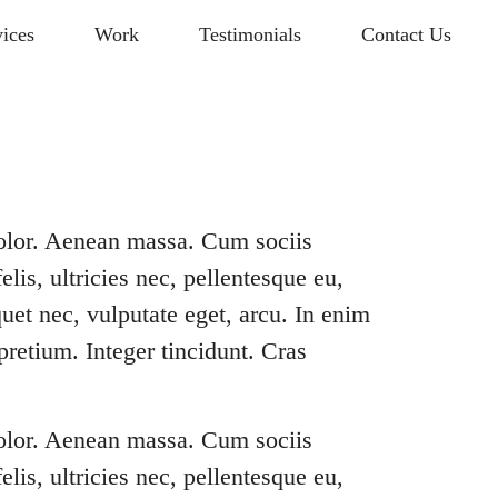
,Pros & Cons,
vices
Work
Testimonials
Contact Us
dolor. Aenean massa. Cum sociis
is, ultricies nec, pellentesque eu,
uet nec, vulputate eget, arcu. In enim
pretium. Integer tincidunt. Cras
dolor. Aenean massa. Cum sociis
is, ultricies nec, pellentesque eu,