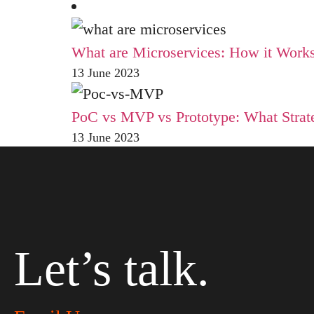
What are Microservices: How it Works
13 June 2023
PoC vs MVP vs Prototype: What Strate
13 June 2023
Let’s talk.